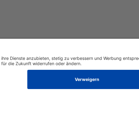
w
Kontakt
eld 5c
E-Mail:
info@translaw.de
 am Harmersbach
Telefon:
+49 7835 78939-00
Fax:
+49 7835 78939-01
Datenschutzerklärung
AGB
Impressum
Datenschutzeinstellunge
Erstellt von Grafikteam Werbeagentur GmbH