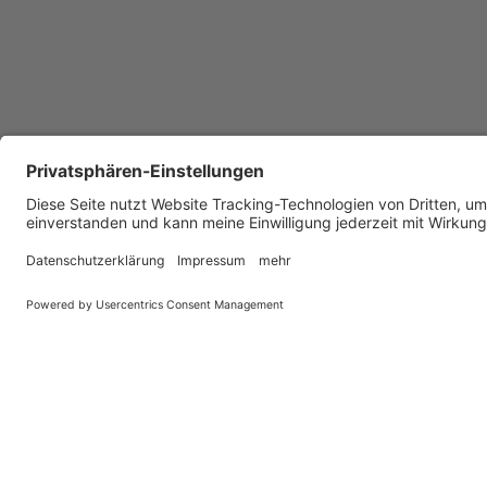
TransLa
Am Galgenf
77736 Zell