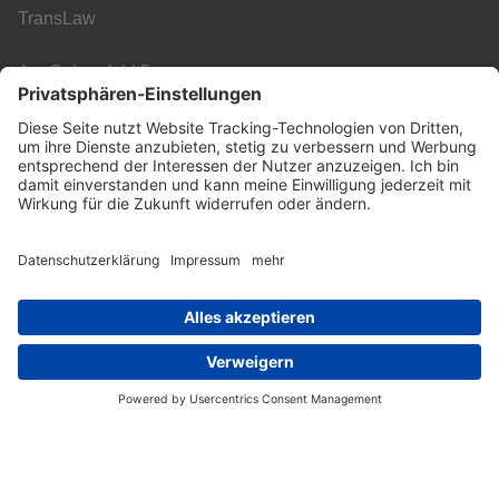
TransLaw
Am Galgenfeld 5c
77736 Zell am Harmersbach
Kontakt
E-Mail:
info@translaw.de
Telefon:
+49 7835 78939-00
Fax:
+49 7835 78939-01