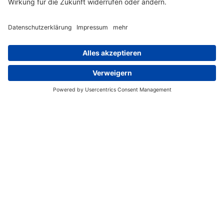
Am Galgenfeld 5c
77736 Zell am Harmersbach
Kontakt
E-Mail:
info@translaw.de
Telefon:
+49 7835 78939-00
Fax:
+49 7835 78939-01
Datenschutzerklärung
AGB
Impressum
Datenschutzeinstellun