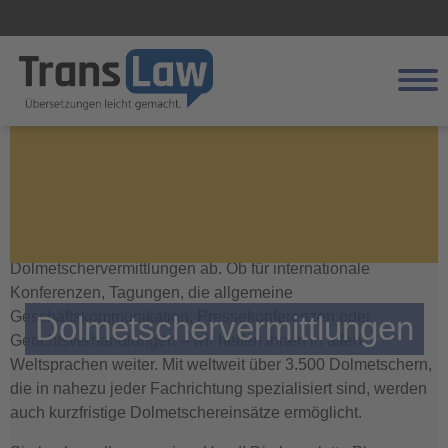
In Echtzeit übertragen
Registrieren
Erfahrene Dolmetscher – von uns vemittelt
Leistungen
Weiter
Unser Leistungsangebot deckt auch
Fachbereiche
Dolmetschervermittlungen ab. Ob für internationale
Konferenzen, Tagungen, die allgemeine
Über uns
Geschäftskommunikation, Pressekonferenzen oder
Dolmetschervermittlungen
Kundenportal
Gerichtsverhandlungen – wir helfen Ihnen in allen
Weltsprachen weiter. Mit weltweit über 3.500 Dolmetschern,
Kontakt
die in nahezu jeder Fachrichtung spezialisiert sind, werden
auch kurzfristige Dolmetschereinsätze ermöglicht.