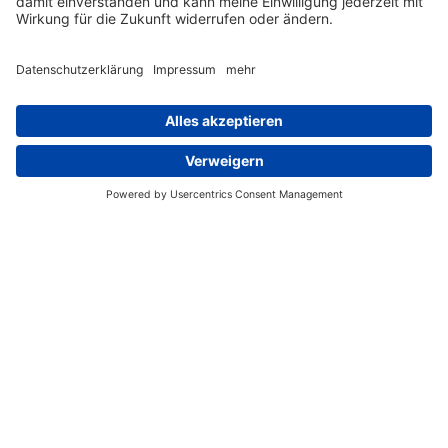
TransLaw
Am Galgenfeld 5c
77736 Zell am Harmersbach
Kontakt
E-Mail:
info@translaw.de
Telefon:
+49 7835 78939-00
Fax:
+49 7835 78939-01