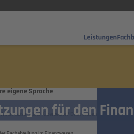
Leistungen
Fachb
rtschaftsenglisch gesucht?
Weiter
re eigene Sprache
tzungen für den Finan
t
n Wirtschaftsenglisch-Übersetzer? Das müssen
der Fachabteilung im Finanzwesen