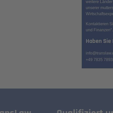
weitere Länder
unserer mutter
Wirtschaftsexpe
Kontaktieren S
und Finanzen“.
Haben Sie
info@translaw.
+49 7835 7893