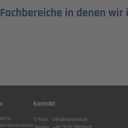
 Fachbereiche in denen wir 
w
Kontakt
eld 5c
E-Mail:
info@translaw.de
 am Harmersbach
Telefon:
+49 7835 78939-00