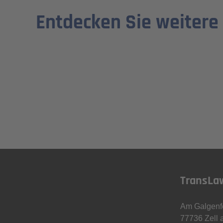
Entdecken Sie weitere
TransLa
Am Galgenf
77736 Zell