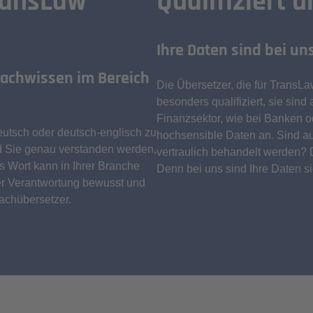
ransLaw
Qualifiziert 
Ihre Daten sind bei un
 Fachwissen im Bereich
Die Übersetzer, die für TransLaw
besonders qualifiziert, sie sind
Finanzsektor, wie bei Banken o
eutsch oder deutsch-englisch zu
hochsensible Daten an. Sind au
nd Sie genau verstanden werden,
vertraulich behandelt werden?
es Wort kann in Ihrer Branche
Denn bei uns sind Ihre Daten si
er Verantwortung bewusst und
Fachübersetzer.